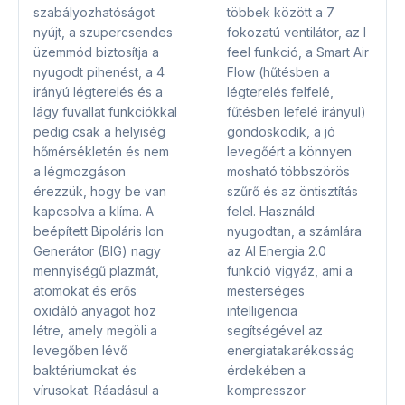
szabályozhatóságot
többek között a 7
nyújt, a szupercsendes
fokozatú ventilátor, az I
üzemmód biztosítja a
feel funkció, a Smart Air
nyugodt pihenést, a 4
Flow (hűtésben a
irányú légterelés és a
légterelés felfelé,
lágy fuvallat funkciókkal
fűtésben lefelé irányul)
pedig csak a helyiség
gondoskodik, a jó
hőmérsékletén és nem
levegőért a könnyen
a légmozgáson
mosható többszörös
érezzük, hogy be van
szűrő és az öntisztítás
kapcsolva a klíma. A
felel. Használd
beépített Bipoláris Ion
nyugodtan, a számlára
Generátor (BIG) nagy
az AI Energia 2.0
mennyiségű plazmát,
funkció vigyáz, ami a
atomokat és erős
mesterséges
oxidáló anyagot hoz
intelligencia
létre, amely megöli a
segítségével az
levegőben lévő
energiatakarékosság
baktériumokat és
érdekében a
vírusokat. Ráadásul a
kompresszor