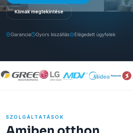
Klímák megtekintése
Garancia
Gyors kiszállás
Elégedett ügyfelek
SZOLGÁLTATÁSOK
Amiben otthon