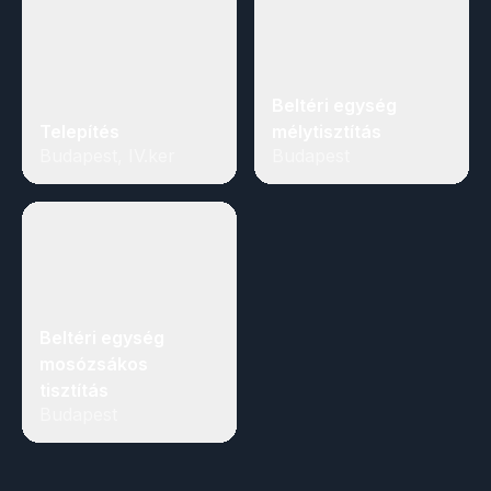
Beltéri egység
Telepítés
mélytisztítás
Budapest, IV.ker
Budapest
Beltéri egység
mosózsákos
tisztítás
Budapest