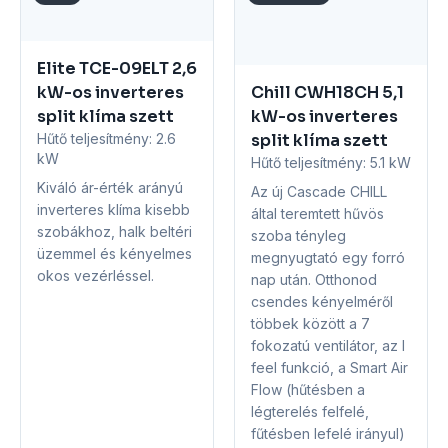
Elite TCE-09ELT 2,6
kW-os inverteres
Chill CWH18CH 5,1
split klíma szett
kW-os inverteres
Hűtő teljesítmény:
2.6
split klíma szett
kW
Hűtő teljesítmény:
5.1 kW
Kiváló ár-érték arányú
Az új Cascade CHILL
inverteres klíma kisebb
által teremtett hűvös
szobákhoz, halk beltéri
szoba tényleg
üzemmel és kényelmes
megnyugtató egy forró
okos vezérléssel.
nap után. Otthonod
csendes kényelméről
többek között a 7
fokozatú ventilátor, az I
feel funkció, a Smart Air
Flow (hűtésben a
légterelés felfelé,
fűtésben lefelé irányul)