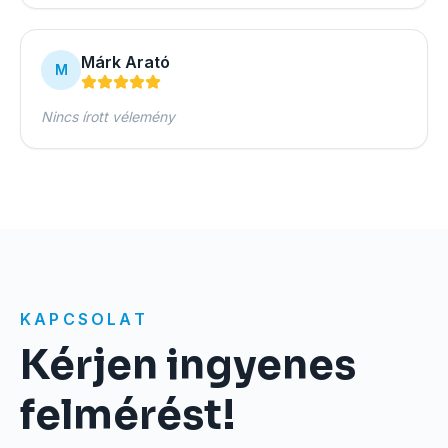
Márk Arató
M
Nincs írott vélemény
KAPCSOLAT
Kérjen ingyenes
felmérést!