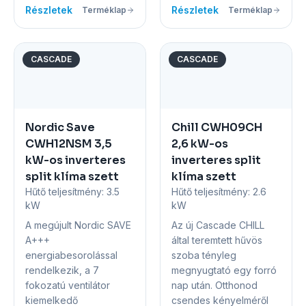
Részletek
Részletek
Terméklap
Terméklap
CASCADE
CASCADE
Nordic Save
Chill CWH09CH
CWH12NSM 3,5
2,6 kW-os
kW-os inverteres
inverteres split
split klíma szett
klíma szett
Hűtő teljesítmény:
3.5
Hűtő teljesítmény:
2.6
kW
kW
A megújult Nordic SAVE
Az új Cascade CHILL
A+++
által teremtett hűvös
energiabesorolással
szoba tényleg
rendelkezik, a 7
megnyugtató egy forró
fokozatú ventilátor
nap után. Otthonod
kiemelkedő
csendes kényelméről