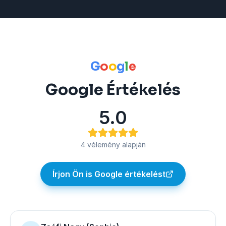
G
o
o
g
l
e
Google Értékelés
5.0
4
vélemény alapján
Írjon Ön is Google értékelést