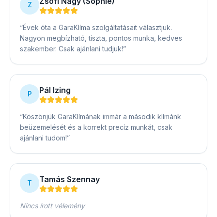
Zsófi Nagy (Sophie)
Z
“
Évek óta a GaraKlíma szolgáltatásait választjuk.
Nagyon megbízható, tiszta, pontos munka, kedves
szakember. Csak ajánlani tudjuk!
”
Pál Izing
P
“
Köszönjük GaraKlímának immár a második klímánk
beüzemelését és a korrekt precíz munkát, csak
ajánlani tudom!
”
Tamás Szennay
T
Nincs írott vélemény