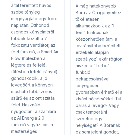
által teremtett hűvös
A még hatékonyabb
szoba tényleg
Bora az Ön igényeihez
megnyugtató egy forró
tökéletesen
nap után. Otthonod
alkalmazkodik az "I
csendes kényelméről
feel" funkciónak
többek között a 7
köszönhetően (ami a
fokozatú ventilátor, az I
távirányítóba beépített
feel funkció, a Smart Air
érzékelő alapján
Flow (hűtésben a
szabályoz) akár rögtön,
légterelés felfelé,
hiszen a "Turbo"
fűtésben lefelé irányul)
funkció
gondoskodik, a jó
bekapcsolásával
levegőért a könnyen
lényegesen
mosható többszörös
gyorsabban érhető el a
szűrő és az öntisztítás
kívánt hőmérséklet. Túl
felel. Használd
párás a levegő? Vagy
nyugodtan, a számlára
csak temperálni
az AI Energia 2.0
szeretne egy
funkció vigyáz, ami a
helyiséget? A Borának
mesterséges
ez sem jelent gondot,