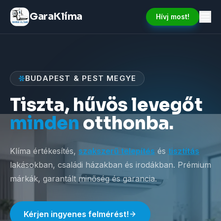
GaraKlíma
Hívj most!
BUDAPEST & PEST MEGYE
Tiszta, hűvös levegőt
minden
otthonba.
Klíma értékesítés,
szakszerű telepítés
és
tisztítás
lakásokban, családi házakban és irodákban. Prémium
márkák, garantált minőség és garancia.
Kérjen ingyenes felmérést!