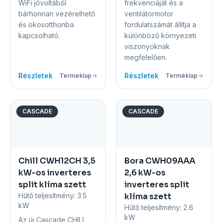
WiFi jóvoltából
frekvenciáját és a
bárhonnan vezérelhető
ventilátormotor
és okosotthonba
fordulatszámát állítja a
kapcsolható.
különböző környezeti
viszonyoknak
megfelelően.
Részletek
Részletek
Terméklap
Terméklap
CASCADE
CASCADE
Chill CWH12CH 3,5
Bora CWH09AAA
kW-os inverteres
2,6 kW-os
split klíma szett
inverteres split
Hűtő teljesítmény:
3.5
klíma szett
kW
Hűtő teljesítmény:
2.6
kW
Az új Cascade CHILL