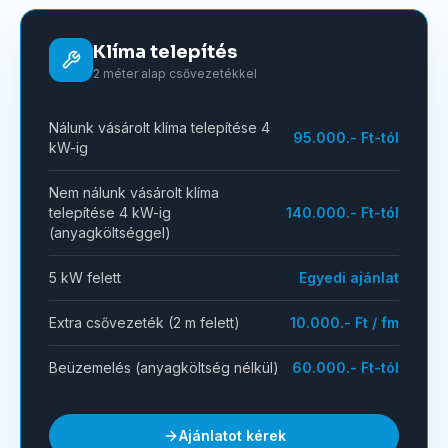
Klíma telepítés
2 méter alap csővezetékkel
Nálunk vásárolt klíma telepítése 4
95.000.- Ft-tól
kW-ig
Nem nálunk vásárolt klíma
telepítése 4 kW-ig
140.000.- Ft-tól
(anyagköltséggel)
5 kW felett
Egyedi ajánlat
Extra csővezeték (2 m felett)
10.000.- Ft / fm
Beüzemelés (anyagköltség nélkül)
60.000.- Ft-tól
Ajánlatot kérek