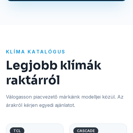
KLÍMA KATALÓGUS
Legjobb klímák
raktárról
Válogasson piacvezető márkáink modelljei közül. Az
árakról kérjen egyedi ajánlatot.
TCL
CASCADE