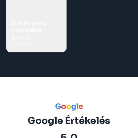
Beltéri egység
mosózsákos
tisztítás
Budapest
G
o
o
g
l
e
Google Értékelés
5.0