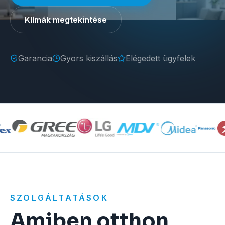
Klímák megtekintése
Garancia
Gyors kiszállás
Elégedett ügyfelek
SZOLGÁLTATÁSOK
Amiben otthon