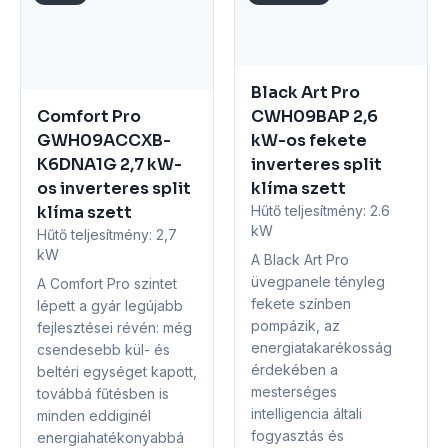
Black Art Pro
Comfort Pro
CWH09BAP 2,6
GWH09ACCXB-
kW-os fekete
K6DNA1G 2,7 kW-
inverteres split
os inverteres split
klíma szett
klíma szett
Hűtő teljesítmény:
2.6
kW
Hűtő teljesítmény:
2,7
kW
A Black Art Pro
üvegpanele tényleg
A Comfort Pro szintet
fekete színben
lépett a gyár legújabb
pompázik, az
fejlesztései révén: még
energiatakarékosság
csendesebb kül- és
érdekében a
beltéri egységet kapott,
mesterséges
továbbá fűtésben is
intelligencia általi
minden eddiginél
fogyasztás és
energiahatékonyabbá