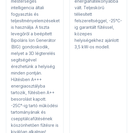
mesterséges
energiahatékonyabbá
intelligencia általi
vált. Teljeskörű
fogyasztás és
téliesített
teljesítményelemzéseket
felszereltséggel, -25°C-
is használja. A tiszta
ig garantált fűtéssel,
levegőről a beépített
közepes
Bipoláris Ion Generátor
helyiségekhez ajánlott
(BIG) gondoskodik,
3,5 kW-os modell.
melyet a 3D légterelés
segítségével
érezhetünk a helyiség
minden pontján.
Hűtésben A+++
energiaosztályba
tartozik, fűtésben A++
besorolást kapott.
-25C°-ig tartó működési
tartományának és
csepptálcafűtésének
köszönhetően fűtésre is
kiválóan alkalmas!