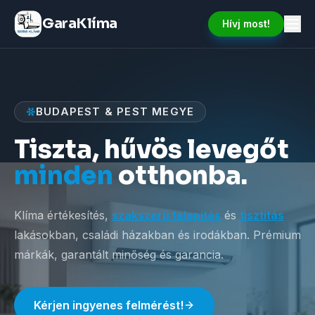
GaraKlíma
Hívj most!
BUDAPEST & PEST MEGYE
Tiszta, hűvös levegőt
minden
otthonba.
Klíma értékesítés,
szakszerű telepítés
és
tisztítás
lakásokban, családi házakban és irodákban. Prémium
márkák, garantált minőség és garancia.
Kérjen ingyenes felmérést!