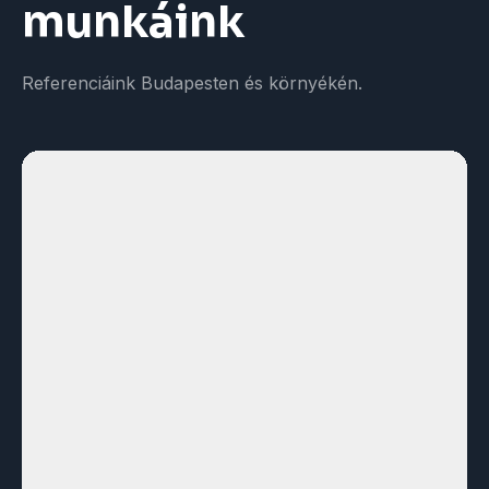
munkáink
Referenciáink Budapesten és környékén.