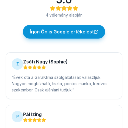
4
vélemény alapján
Írjon Ön is Google értékelést
Zsófi Nagy (Sophie)
Z
“
Évek óta a GaraKlíma szolgáltatásait választjuk.
Nagyon megbízható, tiszta, pontos munka, kedves
szakember. Csak ajánlani tudjuk!
”
Pál Izing
P