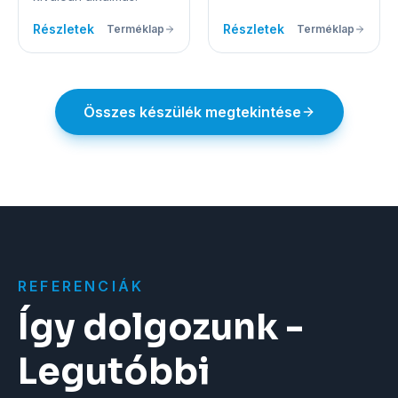
Részletek
Részletek
Terméklap
Terméklap
Összes készülék megtekintése
REFERENCIÁK
Így dolgozunk -
Legutóbbi