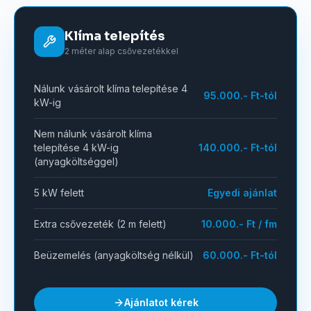
Klíma telepítés
2 méter alap csővezetékkel
Nálunk vásárolt klíma telepítése 4
95.000.- Ft-tól
kW-ig
Nem nálunk vásárolt klíma
telepítése 4 kW-ig
140.000.- Ft-tól
(anyagköltséggel)
5 kW felett
Egyedi ajánlat
Extra csővezeték (2 m felett)
10.000.- Ft / fm
Beüzemelés (anyagköltség nélkül)
60.000.- Ft-tól
Ajánlatot kérek