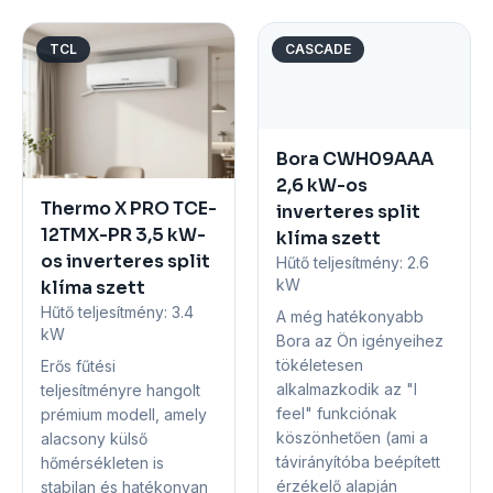
TCL
CASCADE
Bora CWH09AAA
2,6 kW-os
Thermo X PRO TCE-
inverteres split
12TMX-PR 3,5 kW-
klíma szett
os inverteres split
Hűtő teljesítmény:
2.6
kW
klíma szett
Hűtő teljesítmény:
3.4
A még hatékonyabb
kW
Bora az Ön igényeihez
tökéletesen
Erős fűtési
alkalmazkodik az "I
teljesítményre hangolt
feel" funkciónak
prémium modell, amely
köszönhetően (ami a
alacsony külső
távirányítóba beépített
hőmérsékleten is
érzékelő alapján
stabilan és hatékonyan