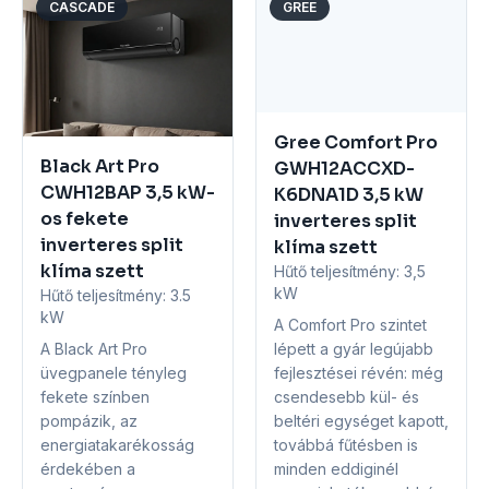
CASCADE
GREE
Gree Comfort Pro
Black Art Pro
GWH12ACCXD-
CWH12BAP 3,5 kW-
K6DNA1D 3,5 kW
os fekete
inverteres split
inverteres split
klíma szett
klíma szett
Hűtő teljesítmény:
3,5
kW
Hűtő teljesítmény:
3.5
kW
A Comfort Pro szintet
A Black Art Pro
lépett a gyár legújabb
üvegpanele tényleg
fejlesztései révén: még
fekete színben
csendesebb kül- és
pompázik, az
beltéri egységet kapott,
energiatakarékosság
továbbá fűtésben is
érdekében a
minden eddiginél