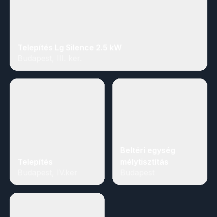
Telepítés Lg Silence 2.5 kW
Budapest, III. ker.
Beltéri egység
Telepítés
mélytisztítás
Budapest, IV.ker
Budapest