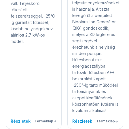
teljesítményelemzéseket
vált. Teljeskörű
is használja. A tiszta
téliesített
levegőről a beépített
felszereltséggel, -25°C-
Bipoláris Ion Generátor
ig garantált fűtéssel,
(BIG) gondoskodik,
kisebb helyiségekhez
melyet a 3D légterelés
ajánlott 2,7 kW-os
segítségével
modell.
érezhetünk a helyiség
minden pontján.
Hűtésben A+++
energiaosztályba
tartozik, fűtésben A++
besorolást kapott.
-25C°-ig tartó működési
tartományának és
csepptálcafűtésének
köszönhetően fűtésre is
kiválóan alkalmas!
Részletek
Részletek
Terméklap
Terméklap