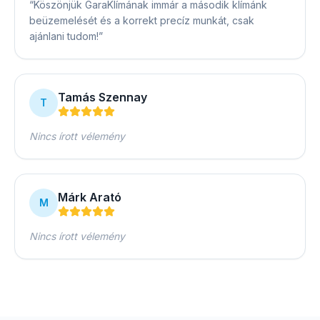
“
Köszönjük GaraKlímának immár a második klímánk
beüzemelését és a korrekt precíz munkát, csak
ajánlani tudom!
”
Tamás Szennay
T
Nincs írott vélemény
Márk Arató
M
Nincs írott vélemény