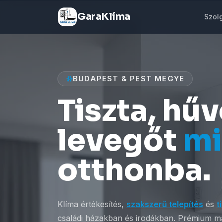
GaraKlíma
Szol
BUDAPEST & PEST MEGYE
Tiszta, hű
levegőt
m
otthonba.
Klíma értékesítés,
szakszerű telepítés
és
t
családi házakban és irodákban. Prémium má