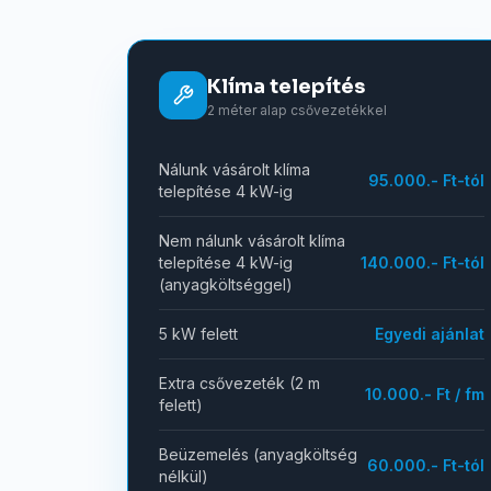
Klíma telepítés
2 méter alap csővezetékkel
Nálunk vásárolt klíma
95.000.- Ft-tól
telepítése 4 kW-ig
Nem nálunk vásárolt klíma
telepítése 4 kW-ig
140.000.- Ft-tól
(anyagköltséggel)
5 kW felett
Egyedi ajánlat
Extra csővezeték (2 m
10.000.- Ft / fm
felett)
Beüzemelés (anyagköltség
60.000.- Ft-tól
nélkül)