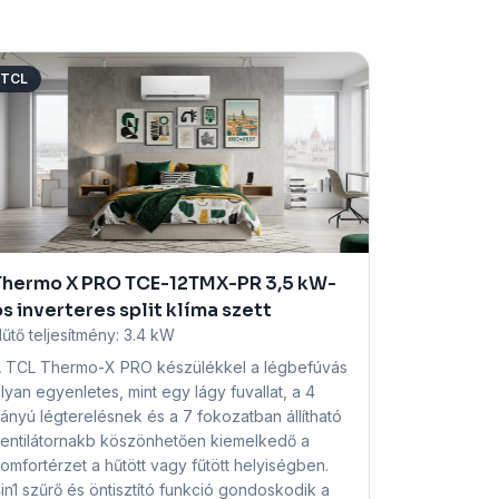
TCL
Thermo X PRO TCE-12TMX-PR 3,5 kW-
s inverteres split klíma szett
űtő teljesítmény:
3.4 kW
 TCL Thermo-X PRO készülékkel a légbefúvás
lyan egyenletes, mint egy lágy fuvallat, a 4
rányú légterelésnek és a 7 fokozatban állítható
entilátornakb köszönhetően kiemelkedő a
omfortérzet a hűtött vagy fűtött helyiségben.
in1 szűrő és öntisztító funkció gondoskodik a