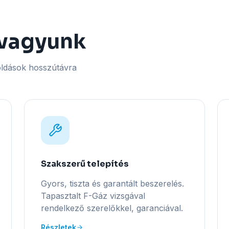
 vagyunk
oldások hosszútávra
Szakszerű telepítés
Gyors, tiszta és garantált beszerelés.
Tapasztalt F-Gáz vizsgával
rendelkező szerelőkkel, garanciával.
Részletek