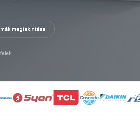
ímák megtekintése
felek