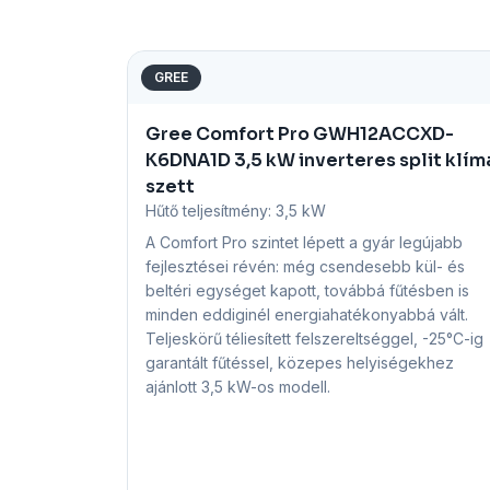
GREE
Gree Comfort Pro GWH12ACCXD-
K6DNA1D 3,5 kW inverteres split klím
szett
Hűtő teljesítmény:
3,5 kW
A Comfort Pro szintet lépett a gyár legújabb
fejlesztései révén: még csendesebb kül- és
beltéri egységet kapott, továbbá fűtésben is
minden eddiginél energiahatékonyabbá vált.
Teljeskörű téliesített felszereltséggel, -25°C-ig
garantált fűtéssel, közepes helyiségekhez
ajánlott 3,5 kW-os modell.