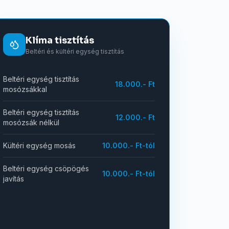
Klíma tisztítás
Beltéri és kültéri egység tisztítás
Beltéri egység tisztítás
18.000.- Ft
mosózsákkal
Beltéri egység tisztítás
12.000.- Ft
mosózsák nélkül
Kültéri egység mosás
10.000.- Ft-tól
Beltéri egység csöpögés
10.000.- Ft-tól
javítás