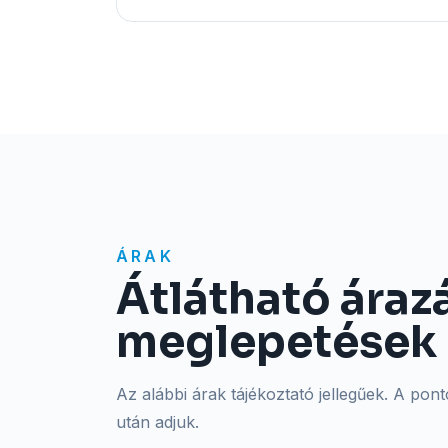
ÁRAK
Átlátható áraz
meglepetések 
Az alábbi árak tájékoztató jellegűek. A pont
után adjuk.