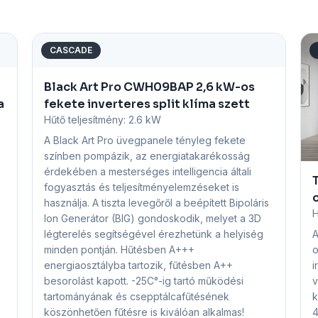
CASCADE
Black Art Pro CWH09BAP 2,6 kW-os
a
fekete inverteres split klíma szett
Hűtő teljesítmény:
2.6 kW
A Black Art Pro üvegpanele tényleg fekete
színben pompázik, az energiatakarékosság
érdekében a mesterséges intelligencia általi
fogyasztás és teljesítményelemzéseket is
o
használja. A tiszta levegőről a beépített Bipoláris
H
Ion Generátor (BIG) gondoskodik, melyet a 3D
A
légterelés segítségével érezhetünk a helyiség
o
minden pontján. Hűtésben A+++
i
energiaosztályba tartozik, fűtésben A++
v
besorolást kapott. -25C°-ig tartó működési
k
tartományának és csepptálcafűtésének
4
köszönhetően fűtésre is kiválóan alkalmas!