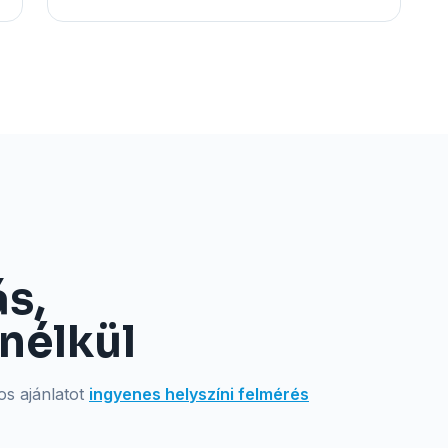
ás,
nélkül
os ajánlatot
ingyenes helyszíni felmérés