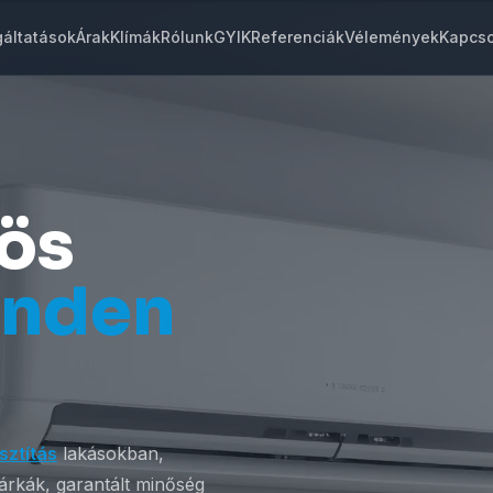
gáltatások
Árak
Klímák
Rólunk
GYIK
Referenciák
Vélemények
Kapcso
vös
inden
isztítás
lakásokban,
rkák, garantált minőség