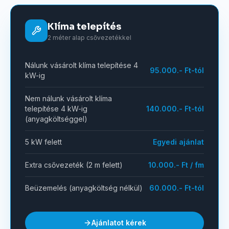
Klíma telepítés
2 méter alap csővezetékkel
Nálunk vásárolt klíma telepítése 4
95.000.- Ft-tól
kW-ig
Nem nálunk vásárolt klíma
telepítése 4 kW-ig
140.000.- Ft-tól
(anyagköltséggel)
5 kW felett
Egyedi ajánlat
Extra csővezeték (2 m felett)
10.000.- Ft / fm
Beüzemelés (anyagköltség nélkül)
60.000.- Ft-tól
Ajánlatot kérek