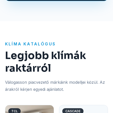
KLÍMA KATALÓGUS
Legjobb klímák
raktárról
Válogasson piacvezető márkáink modelljei közül. Az
árakról kérjen egyedi ajánlatot.
TCL
CASCADE