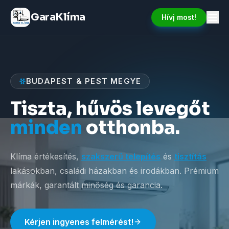
GaraKlíma
Hívj most!
BUDAPEST & PEST MEGYE
Tiszta, hűvös levegőt
minden
otthonba.
Klíma értékesítés,
szakszerű telepítés
és
tisztítás
lakásokban, családi házakban és irodákban. Prémium
márkák, garantált minőség és garancia.
Kérjen ingyenes felmérést!