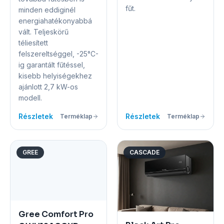
fűt.
minden eddiginél
energiahatékonyabbá
vált. Teljeskörű
téliesített
felszereltséggel, -25°C-
ig garantált fűtéssel,
kisebb helyiségekhez
ajánlott 2,7 kW-os
modell.
Részletek
Részletek
Terméklap
Terméklap
GREE
CASCADE
Gree Comfort Pro