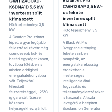
Black Art Pro
GWH12ACCXD-
CWH12BAP 3,5 kW-
K6DNA1D 3,5 kW
os fekete
inverteres split
inverteres split
klíma szett
klíma szett
Hűtő teljesítmény:
3,5
kW
Hűtő teljesítmény:
3.5
kW
A Comfort Pro szintet
A Black Art Pro
lépett a gyár legújabb
üvegpanele tényleg
fejlesztései révén: még
fekete színben
csendesebb kül- és
pompázik, az
beltéri egységet kapott,
energiatakarékosság
továbbá fűtésben is
érdekében a
minden eddiginél
mesterséges
energiahatékonyabbá
intelligencia általi
vált. Teljeskörű
fogyasztás és
téliesített
teljesítményelemzéseket
felszereltséggel, -25°C-
is használja. A tiszta
ig garantált fűtéssel,
levegőről a beépített
közepes
Bipoláris Ion Generátor
helyiségekhez ajánlott