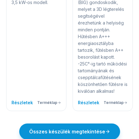
(BIG) gondoskodik,
3,5 kW-os modell.
melyet a 3D légterelés
segítségével
érezhetünk a helyiség
minden pontján.
Hűtésben A+++
energiaosztályba
tartozik, fűtésben A++
besorolást kapott.
-25C°-ig tartó működési
tartományának és
csepptálcafűtésének
köszönhetően fűtésre is
kiválóan alkalmas!
Részletek
Részletek
Terméklap
Terméklap
Összes készülék megtekintése