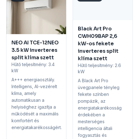
Black Art Pro
CWH09BAP 2,6
NEO AI TCE-12NEO
kW-os fekete
3.5 kW inverteres
inverteres split
split klíma szett
klíma szett
Hűtő teljesítmény:
3.4
Hűtő teljesítmény:
2.6
kW
kW
A+++ energiaosztály.
A Black Art Pro
Intelligens, AI-vezérelt
üvegpanele tényleg
klíma, amely
fekete színben
automatikusan a
pompázik, az
helyiséghez igazítja a
energiatakarékosság
működését a maximális
érdekében a
komfortért és
mesterséges
energiatakarékosságért.
intelligencia általi
fogyasztás és