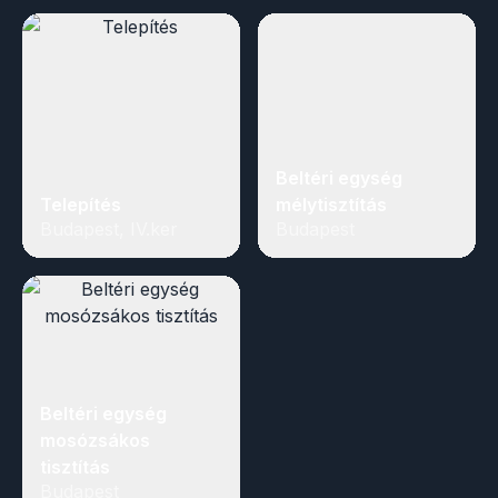
Beltéri egység
Telepítés
mélytisztítás
Budapest, IV.ker
Budapest
Beltéri egység
mosózsákos
tisztítás
Budapest