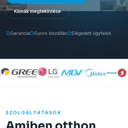
Klímák megtekintése
Garancia
Gyors kiszállás
Elégedett ügyfelek
SZOLGÁLTATÁSOK
Amiben otthon