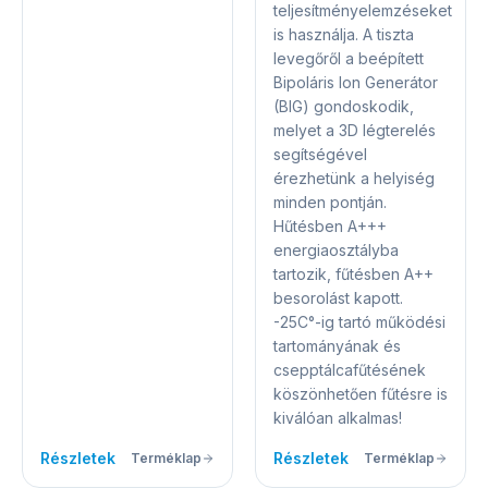
teljesítményelemzéseket
is használja. A tiszta
levegőről a beépített
Bipoláris Ion Generátor
(BIG) gondoskodik,
melyet a 3D légterelés
segítségével
érezhetünk a helyiség
minden pontján.
Hűtésben A+++
energiaosztályba
tartozik, fűtésben A++
besorolást kapott.
-25C°-ig tartó működési
tartományának és
csepptálcafűtésének
köszönhetően fűtésre is
kiválóan alkalmas!
Részletek
Részletek
Terméklap
Terméklap