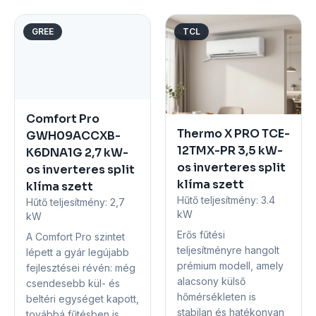
GREE
TCL
Comfort Pro
Thermo X PRO TCE-
GWH09ACCXB-
12TMX-PR 3,5 kW-
K6DNA1G 2,7 kW-
os inverteres split
os inverteres split
klíma szett
klíma szett
Hűtő teljesítmény:
3.4
Hűtő teljesítmény:
2,7
kW
kW
Erős fűtési
A Comfort Pro szintet
teljesítményre hangolt
lépett a gyár legújabb
prémium modell, amely
fejlesztései révén: még
alacsony külső
csendesebb kül- és
hőmérsékleten is
beltéri egységet kapott,
stabilan és hatékonyan
továbbá fűtésben is