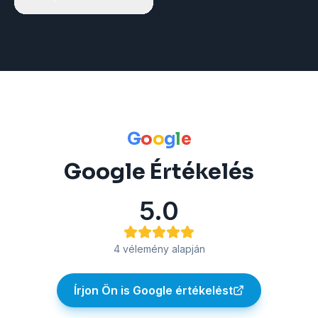
G
o
o
g
l
e
Google Értékelés
5.0
4
vélemény alapján
Írjon Ön is Google értékelést