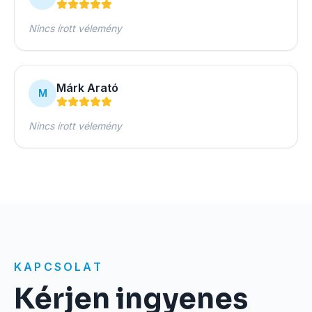
Nincs írott vélemény
Márk Arató
M
Nincs írott vélemény
KAPCSOLAT
Kérjen ingyenes