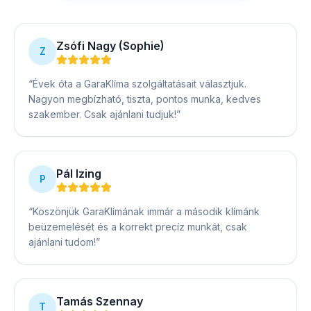
Zsófi Nagy (Sophie)
Z
“
Évek óta a GaraKlíma szolgáltatásait választjuk.
Nagyon megbízható, tiszta, pontos munka, kedves
szakember. Csak ajánlani tudjuk!
”
Pál Izing
P
“
Köszönjük GaraKlímának immár a második klímánk
beüzemelését és a korrekt precíz munkát, csak
ajánlani tudom!
”
Tamás Szennay
T