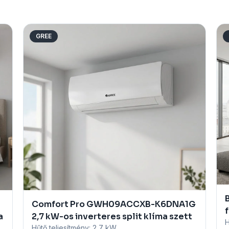
GREE
Comfort Pro GWH09ACCXB-K6DNA1G
f
a
2,7 kW-os inverteres split klíma szett
H
Hűtő teljesítmény:
2,7 kW