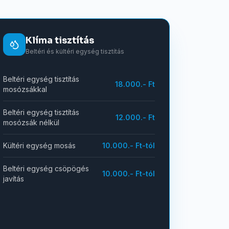
Klíma tisztítás
Beltéri és kültéri egység tisztítás
Beltéri egység tisztítás
18.000.- Ft
mosózsákkal
Beltéri egység tisztítás
12.000.- Ft
mosózsák nélkül
Kültéri egység mosás
10.000.- Ft-tól
Beltéri egység csöpögés
10.000.- Ft-tól
javítás