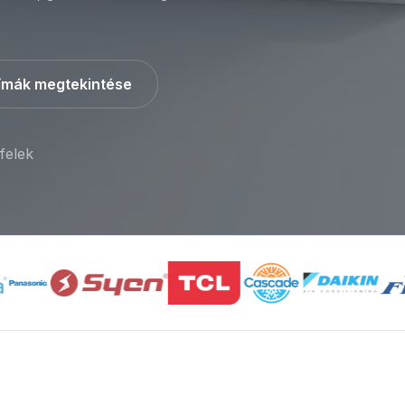
ímák megtekintése
felek