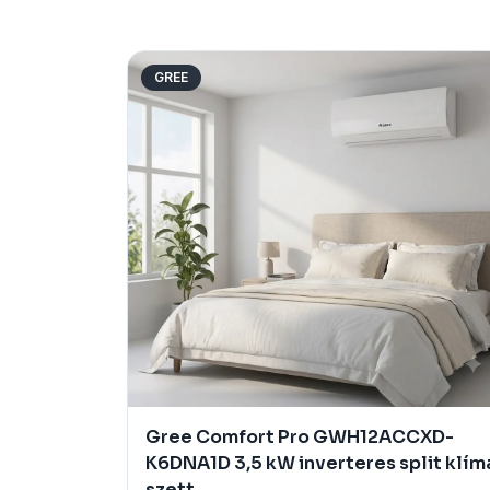
GREE
Gree Comfort Pro GWH12ACCXD-
K6DNA1D 3,5 kW inverteres split klím
szett