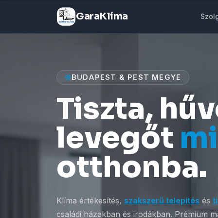
GaraKlíma
Szol
BUDAPEST & PEST MEGYE
Tiszta, hű
levegőt
m
otthonba.
Klíma értékesítés,
szakszerű telepítés
és
t
családi házakban és irodákban. Prémium má