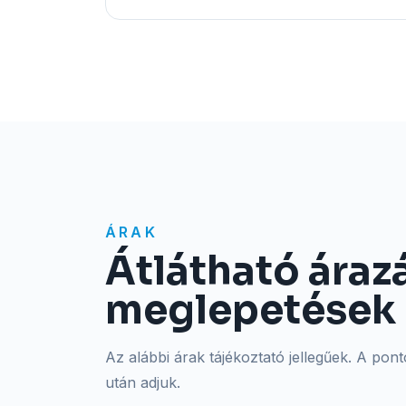
ÁRAK
Átlátható áraz
meglepetések 
Az alábbi árak tájékoztató jellegűek. A pont
után adjuk.