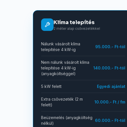
Klíma telepítés
2 méter alap csővezetékkel
Nálunk vásárolt klíma
95.000.- Ft-tól
telepítése 4 kW-ig
Nem nálunk vásárolt klíma
telepítése 4 kW-ig
140.000.- Ft-tól
(anyagköltséggel)
5 kW felett
Egyedi ajánlat
Extra csővezeték (2 m
10.000.- Ft / fm
felett)
Beüzemelés (anyagköltség
60.000.- Ft-tól
nélkül)