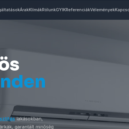
gáltatások
Árak
Klímák
Rólunk
GYIK
Referenciák
Vélemények
Kapcso
vös
inden
isztítás
lakásokban,
rkák, garantált minőség