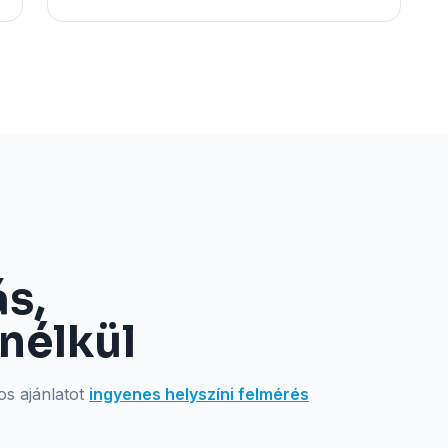
ás,
nélkül
os ajánlatot
ingyenes helyszíni felmérés