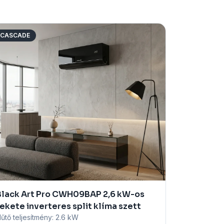
CASCADE
Black Art Pro CWH09BAP 2,6 kW-os
ekete inverteres split klíma szett
űtő teljesítmény:
2.6 kW