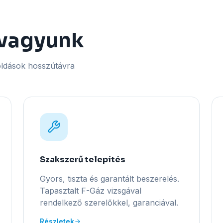
 vagyunk
oldások hosszútávra
Szakszerű telepítés
Gyors, tiszta és garantált beszerelés.
Tapasztalt F-Gáz vizsgával
rendelkező szerelőkkel, garanciával.
Részletek